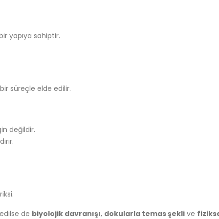
r yapıya sahiptir.
r süreçle elde edilir.
n değildir.
ırır.
iksi.
 edilse de
biyolojik davranışı
,
dokularla temas şekli
ve
fiziks