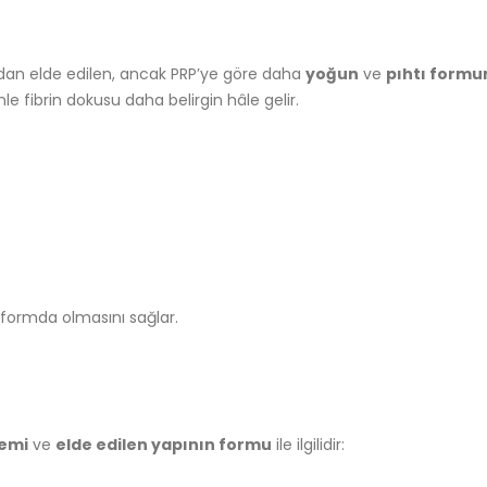
nından elde edilen, ancak PRP’ye göre daha
yoğun
ve
pıhtı form
e fibrin dokusu daha belirgin hâle gelir.
r formda olmasını sağlar.
temi
ve
elde edilen yapının formu
ile ilgilidir: