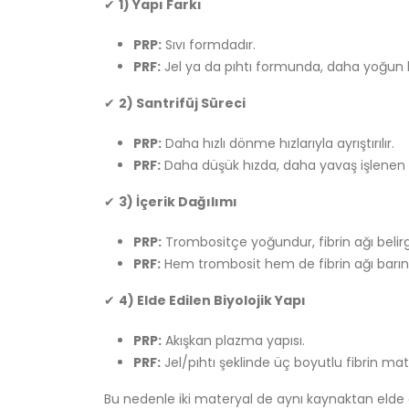
✔
1) Yapı Farkı
PRP:
Sıvı formdadır.
PRF:
Jel ya da pıhtı formunda, daha yoğun bi
✔
2) Santrifüj Süreci
PRP:
Daha hızlı dönme hızlarıyla ayrıştırılır.
PRF:
Daha düşük hızda, daha yavaş işlenen bi
✔
3) İçerik Dağılımı
PRP:
Trombositçe yoğundur, fibrin ağı belirgi
PRF:
Hem trombosit hem de fibrin ağı barınd
✔
4) Elde Edilen Biyolojik Yapı
PRP:
Akışkan plazma yapısı.
PRF:
Jel/pıhtı şeklinde üç boyutlu fibrin matr
Bu nedenle iki materyal de aynı kaynaktan elde