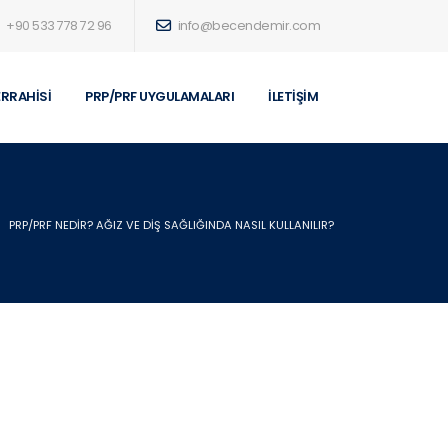
+90 533 778 72 96
info@becendemir.com
ERRAHISI
PRP/PRF UYGULAMALARI
İLETIŞIM
PRP/PRF NEDIR? AĞIZ VE DIŞ SAĞLIĞINDA NASIL KULLANILIR?