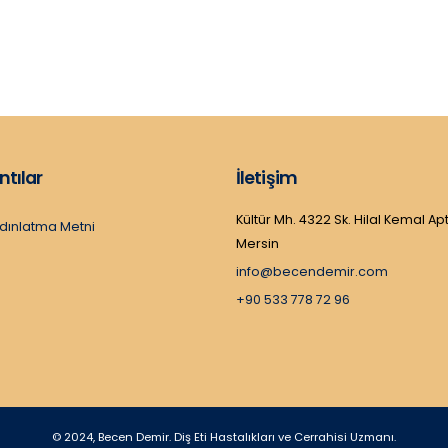
ntılar
İletişim
Kültür Mh. 4322 Sk. Hilal Kemal Apt
dınlatma Metni
Mersin
info@becendemir.com
+90 533 778 72 96
© 2024, Becen Demir. Diş Eti Hastalıkları ve Cerrahisi Uzmanı.