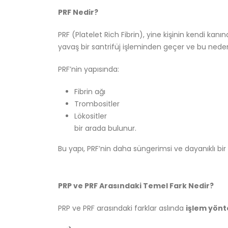
PRF Nedir?
PRF (Platelet Rich Fibrin), yine kişinin kendi ka
yavaş bir santrifüj işleminden geçer ve bu nedenl
PRF’nin yapısında:
Fibrin ağı
Trombositler
Lökositler
bir arada bulunur.
Bu yapı, PRF’nin daha süngerimsi ve dayanıklı bi
PRP ve PRF Arasındaki Temel Fark Nedir?
PRP ve PRF arasındaki farklar aslında
işlem yön