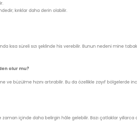
r.
dir; kırıklar daha derin olabilir.
nda kısa süreli sızı şeklinde his verebilir. Bunun nedeni mine tab
den olur mu?
e ve büzülme hızını artırabilir. Bu da özellikle zayıf bölgelerde in
re zaman içinde daha belirgin hâle gelebilir. Bazı çatlaklar yıllar