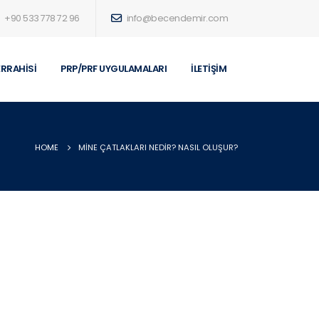
+90 533 778 72 96
info@becendemir.com
ERRAHISI
PRP/PRF UYGULAMALARI
İLETIŞIM
HOME
MINE ÇATLAKLARI NEDIR? NASIL OLUŞUR?