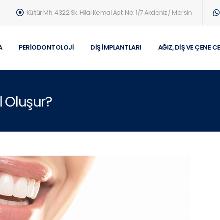
Kültür Mh. 4322 Sk. Hilal Kemal Apt. No: 1/7 Akdeniz / Mersin
A
PERIODONTOLOJI
DIŞ İMPLANTLARI
AĞIZ, DIŞ VE ÇENE C
l Oluşur?