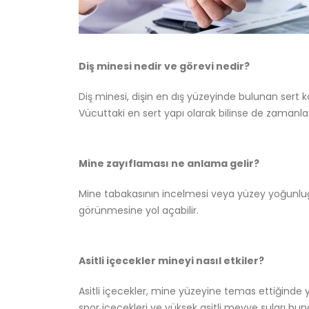
Diş minesi nedir ve görevi nedir?
Diş minesi, dişin en dış yüzeyinde bulunan sert 
Vücuttaki en sert yapı olarak bilinse de zamanla z
Mine zayıflaması ne anlama gelir?
Mine tabakasının incelmesi veya yüzey yoğunluğ
görünmesine yol açabilir.
Asitli içecekler mineyi nasıl etkiler?
Asitli içecekler, mine yüzeyine temas ettiğinde yü
spor içecekleri ve yüksek asitli meyve suları buna