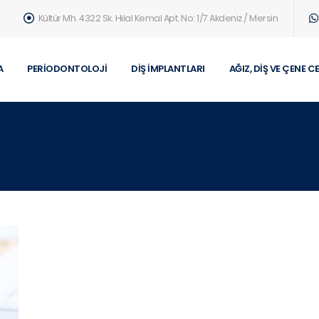
Kültür Mh. 4322 Sk. Hilal Kemal Apt. No: 1/7 Akdeniz / Mersin
A
PERIODONTOLOJI
DIŞ İMPLANTLARI
AĞIZ, DIŞ VE ÇENE C