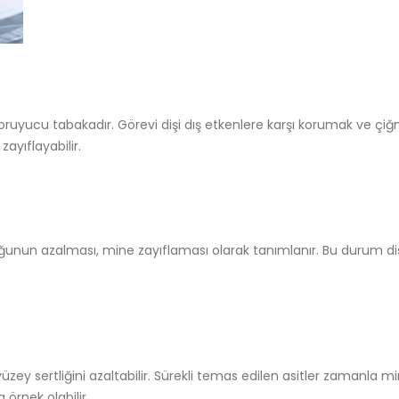
koruyucu tabakadır. Görevi dişi dış etkenlere karşı korumak ve ç
ayıflayabilir.
unun azalması, mine zayıflaması olarak tanımlanır. Bu durum di
zey sertliğini azaltabilir. Sürekli temas edilen asitler zamanla min
 örnek olabilir.