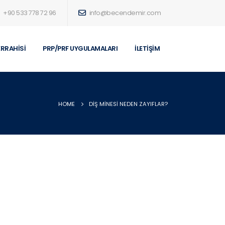
+90 533 778 72 96
info@becendemir.com
ERRAHISI
PRP/PRF UYGULAMALARI
İLETIŞIM
HOME
DIŞ MINESI NEDEN ZAYIFLAR?