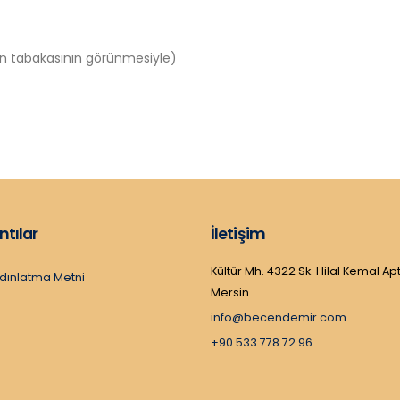
tin tabakasının görünmesiyle)
ntılar
İletişim
Kültür Mh. 4322 Sk. Hilal Kemal Apt
dınlatma Metni
Mersin
info@becendemir.com
+90 533 778 72 96