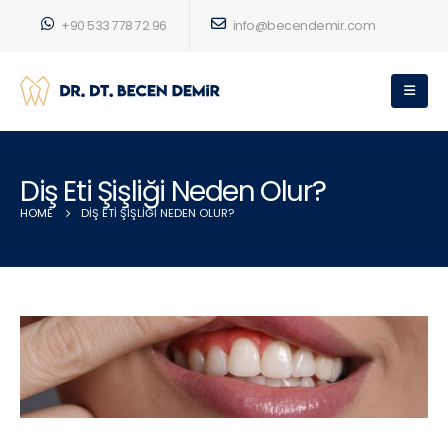
+90 533 778 72 96
info@becendemir.com
Diş Eti Şişliği Neden Olur?
HOME
DIŞ ETI ŞIŞLIĞI NEDEN OLUR?