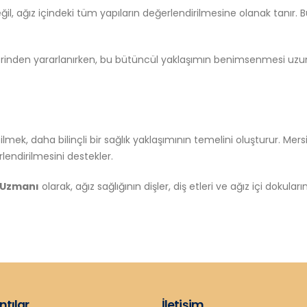
değil, ağız içindeki tüm yapıların değerlendirilmesine olanak tanır. 
erinden yararlanırken, bu bütüncül yaklaşımın benimsenmesi uzun 
bilmek, daha bilinçli bir sağlık yaklaşımının temelini oluşturur. Mersi
lendirilmesini destekler.
i Uzmanı
olarak, ağız sağlığının dişler, diş etleri ve ağız içi dokula
ntılar
İletişim