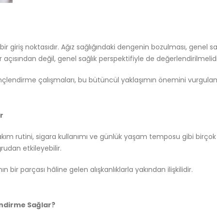
giriş noktasıdır. Ağız sağlığındaki dengenin bozulması, genel sağlı
 açısından değil, genel sağlık perspektifiyle de değerlendirilmelidi
ilinçlendirme çalışmaları, bu bütüncül yaklaşımın önemini vurgula
r
 bakım rutini, sigara kullanımı ve günlük yaşam temposu gibi birçok f
ğrudan etkileyebilir.
ir parçası hâline gelen alışkanlıklarla yakından ilişkilidir.
ndirme Sağlar?