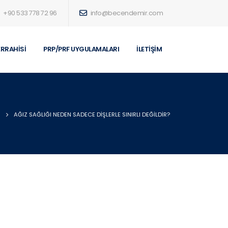
+90 533 778 72 96
info@becendemir.com
ERRAHISI
PRP/PRF UYGULAMALARI
İLETIŞIM
AĞIZ SAĞLIĞI NEDEN SADECE DIŞLERLE SINIRLI DEĞILDIR?