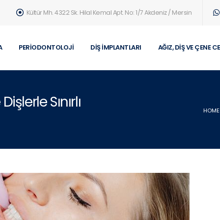
Kültür Mh. 4322 Sk. Hilal Kemal Apt. No: 1/7 Akdeniz / Mersin
A
PERIODONTOLOJI
DIŞ İMPLANTLARI
AĞIZ, DIŞ VE ÇENE C
şlerle Sınırlı
HOME